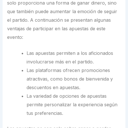
solo proporciona una forma de ganar dinero, sino
que también puede aumentar la emoción de seguir
el partido. A continuación se presentan algunas
ventajas de participar en las apuestas de este
evento:
Las apuestas permiten a los aficionados
involucrarse más en el partido.
Las plataformas ofrecen promociones
atractivas, como bonos de bienvenida y
descuentos en apuestas.
La variedad de opciones de apuestas
permite personalizar la experiencia según
tus preferencias.