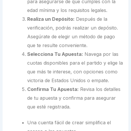
para asegurarse de que cumples con la
edad mínima y los requisitos legales.
Realiza un Depósito:
Después de la
verificación, podrás realizar un depósito.
Asegúrate de elegir un método de pago
que te resulte conveniente.
Selecciona Tu Apuesta:
Navega por las
cuotas disponibles para el partido y elige la
que más te interese, con opciones como
victoria de Estados Unidos o empate.
Confirma Tu Apuesta:
Revisa los detalles
de tu apuesta y confirma para asegurar
que esté registrada.
Una cuenta fácil de crear simplifica el