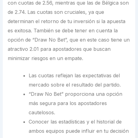
con cuotas de 2.56, mientras que las de Bélgica son
de 2.74. Las cuotas son cruciales, ya que
determinan el retorno de tu inversión si la apuesta
es exitosa. También se debe tener en cuenta la
opción de “Draw No Bet”, que en este caso tiene un
atractivo 2.01 para apostadores que buscan
minimizar riesgos en un empate.
Las cuotas reflejan las expectativas del
mercado sobre el resultado del partido.
“Draw No Bet” proporciona una opción
más segura para los apostadores
cautelosos.
Conocer las estadísticas y el historial de
ambos equipos puede influir en tu decisión