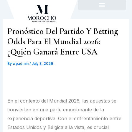
Skip
to
content
Pronóstico Del Partido Y Betting
Odds Para El Mundial 2026:
¿quién Ganará Entre USA
By
wpadmin
/
July 3, 2026
En el contexto del Mundial 2026, las apuestas se
convierten en una parte emocionante de la
experiencia deportiva. Con el enfrentamiento entre
Estados Unidos y Bélgica a la vista, es crucial