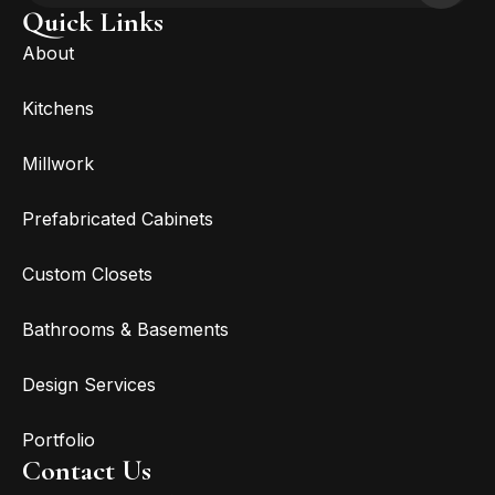
Quick Links
About
Kitchens
Millwork
Prefabricated Cabinets
Custom Closets
Bathrooms & Basements
Design Services
Portfolio
Contact Us