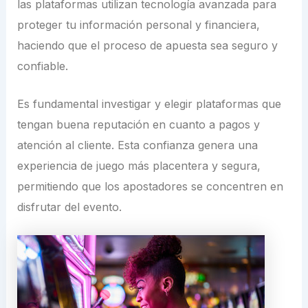
las plataformas utilizan tecnología avanzada para
proteger tu información personal y financiera,
haciendo que el proceso de apuesta sea seguro y
confiable.
Es fundamental investigar y elegir plataformas que
tengan buena reputación en cuanto a pagos y
atención al cliente. Esta confianza genera una
experiencia de juego más placentera y segura,
permitiendo que los apostadores se concentren en
disfrutar del evento.