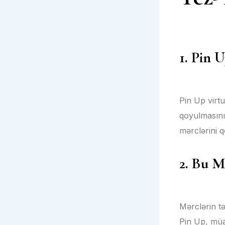
1. Pin 
Pin Up virtu
qoyulmasını 
mərclərini q
2. Bu M
Mərclərin tə
Pin Up, müas