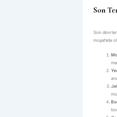
Son Ten
Son dövrlər
müşahidə ol
Mo
mə
Yer
ana
Je
müə
Bo
bon