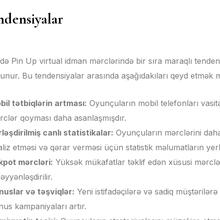
densiyalar
də Pin Up virtual idman mərclərində bir sıra maraqlı tenden
unur. Bu tendensiyalar arasında aşağıdakıları qeyd etmək
bil tətbiqlərin artması:
Oyunçuların mobil telefonları vasitə
rclər qoyması daha asanlaşmışdır.
ləşdirilmiş canlı statistikalar:
Oyunçuların mərclərini daha
liz etməsi və qərar verməsi üçün statistik məlumatların yerl
kpot mərcləri:
Yüksək mükafatlar təklif edən xüsusi mərclə
yyənləşdirilir.
nuslar və təşviqlər:
Yeni istifadəçilərə və sadiq müştərilərə
us kampaniyaları artır.