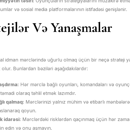
miyyətin təsiri:
Oyunçuların strategiyalarını müzakirə etm
umlar və sosial media platformalarının istifadəsi genişlənir.
tejilər Və Yanaşmalar
ual idman mərclərində uğurlu olmaq üçün bir neçə strateji
 olur. Bunlardan bəziləri aşağıdakılardır:
aşdırma:
Hər mərclə bağlı oyunları, komandaları və oyunç
əmadi olaraq təhlil etmək lazımdır.
ğlı qalmaq:
Mərclərinizi yalnız mühim və etibarlı mənbələrə
aslanaraq qoyun.
k idarəsi:
Mərclərdəki risklərdən qaçınmaq üçün hər zama
yin edin və onu aşmayın.