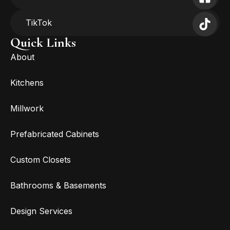
TikTok
Quick Links
About
Kitchens
Millwork
Prefabricated Cabinets
Custom Closets
Bathrooms & Basements
Design Services