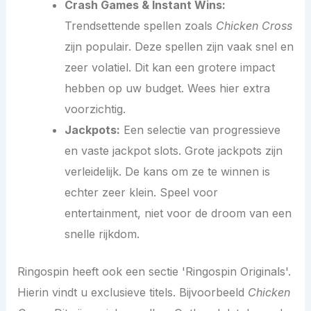
Crash Games & Instant Wins:
Trendsettende spellen zoals
Chicken Cross
zijn populair. Deze spellen zijn vaak snel en
zeer volatiel. Dit kan een grotere impact
hebben op uw budget. Wees hier extra
voorzichtig.
Jackpots:
Een selectie van progressieve
en vaste jackpot slots. Grote jackpots zijn
verleidelijk. De kans om ze te winnen is
echter zeer klein. Speel voor
entertainment, niet voor de droom van een
snelle rijkdom.
Ringospin heeft ook een sectie 'Ringospin Originals'.
Hierin vindt u exclusieve titels. Bijvoorbeeld
Chicken