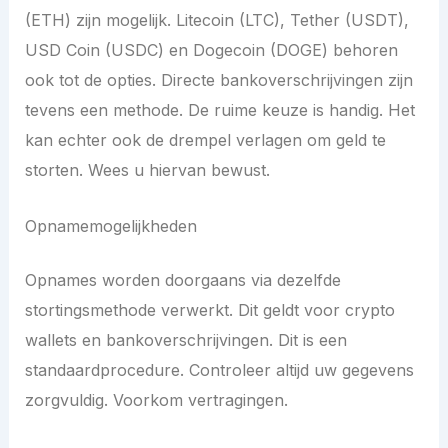
(ETH) zijn mogelijk. Litecoin (LTC), Tether (USDT),
USD Coin (USDC) en Dogecoin (DOGE) behoren
ook tot de opties. Directe bankoverschrijvingen zijn
tevens een methode. De ruime keuze is handig. Het
kan echter ook de drempel verlagen om geld te
storten. Wees u hiervan bewust.
Opnamemogelijkheden
Opnames worden doorgaans via dezelfde
stortingsmethode verwerkt. Dit geldt voor crypto
wallets en bankoverschrijvingen. Dit is een
standaardprocedure. Controleer altijd uw gegevens
zorgvuldig. Voorkom vertragingen.