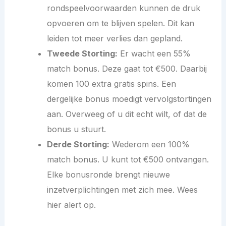
rondspeelvoorwaarden kunnen de druk
opvoeren om te blijven spelen. Dit kan
leiden tot meer verlies dan gepland.
Tweede Storting:
Er wacht een 55%
match bonus. Deze gaat tot €500. Daarbij
komen 100 extra gratis spins. Een
dergelijke bonus moedigt vervolgstortingen
aan. Overweeg of u dit echt wilt, of dat de
bonus u stuurt.
Derde Storting:
Wederom een 100%
match bonus. U kunt tot €500 ontvangen.
Elke bonusronde brengt nieuwe
inzetverplichtingen met zich mee. Wees
hier alert op.