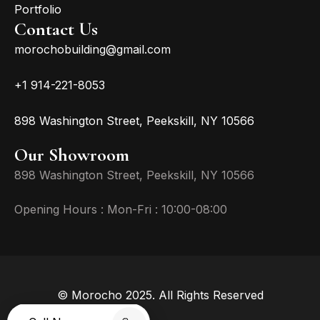
Portfolio
Contact Us
morochobuilding@gmail.com
+1 914-221-8053
898 Washington Street, Peekskill, NY 10566
Our Showroom
898 Washington Street, Peekskill, NY 10566
Opening Hours : Mon-Fri : 10:00-08:00
© Morocho 2025. All Rights Reserved